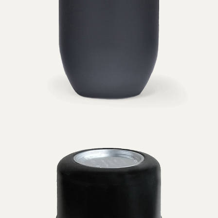
&
Särge
Musterparten
&
Sterbebilder
Checkliste
&
FAQs