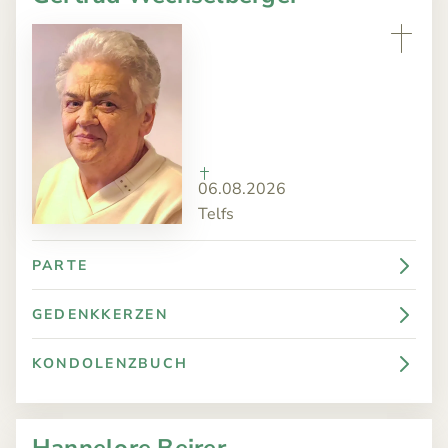
TRAUERFÄLLE
Todesanzeigen
ÜBER
Bestattungskalender
UNS
Jahrestage
ANGEBOT
KONTAKT
06.08.2026
Telfs
PARTE
GEDENKKERZEN
KONDOLENZBUCH
Hannelore Beirer