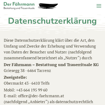
Zum Header springen (
Zum Inhalt springen (
Zum Footer springen (
zur Navigation springen (
Barrierefreiheits-Widget öffnen (
Zur Barrierefreiheitserklaerung (
Control + Option
Control + Option
Control + Option
Control + Option
Control + Option
Control + Option
+ 2)
+ 3)
+ 1)
+ 4)
+ 6)
+ 5)
Menu
Der Fährmann - Bestattung und Trauerrituale KG
Datenschutzerklärung
Diese Datenschutzerklärung klärt über die Art, den
HOME
Umfang und Zwecke der Erhebung und Verwendung
TRAUERFÄLLE
von Daten der Besucher und Nutzer (nachfolgend
zusammenfassend bezeichnet als „Nutzer“) durch
ÜBER
Der Fährmann – Bestattung und Trauerrituale KG
UNS
Griesegg 38 · 6464 Tarrenz
ANGEBOT
Zweigstelle:
KONTAKT
Obermarkt 43 · 6410 Telfs
Mobil: +43 664 195 99 60
E-mail: office@der-faehrmann.at
(nachfolgend „Anbieter“) als datenschutzrechtlich