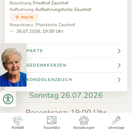
Beisetzung
Friedhof Zaunhof
Aufbahrung
Aufbahrungshalle Zaunhof
ROUTE
Rosenkranz, Pfarrkirche Zaunhof
26.07.2026, 19:00 Uhr
PARTE
GEDENKKERZEN
KONDOLENZBUCH
Sonntag 26.07.2026
Rosenkranz
:
19:00 Uhr
Büroöffnungszeiten:
MO – FR
8:00–12:00 + 13:00–16:00 Uhr
Marianne Kranewitter
Trauerfälle
Bestattungen
Jahrestage
Kontakt