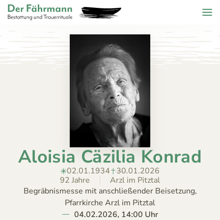
Zum Header springen (
Zum Inhalt springen (
Zum Footer springen (
zur Navigation springen (
Barrierefreiheits-Widget öffnen (
Zur Barrierefreiheitserklaerung (
Control + Option
Control + Option
Control + Option
Control + Option
Control + Option
Control + Option
+ 2)
+ 3)
+ 1)
+ 4)
+ 6)
+ 5)
Menu
Der Fährmann - Bestattung und Trauerrituale KG
ZURÜCK
HOME
TRAUERFÄLLE
Todesanzeigen
ÜBER
Bestattungskalender
UNS
Jahrestage
Aloisia Cäzilia Konrad
ANGEBOT
KONTAKT
02.01.1934
30.01.2026
92 Jahre
Arzl im Pitztal
Begräbnismesse mit anschließender Beisetzung,
Pfarrkirche Arzl im Pitztal
04.02.2026, 14:00 Uhr