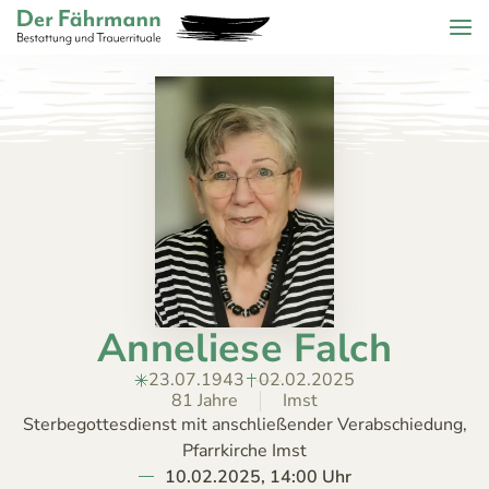
Zum Header springen (
Zum Inhalt springen (
Zum Footer springen (
zur Navigation springen (
Barrierefreiheits-Widget öffnen (
Zur Barrierefreiheitserklaerung (
Control + Option
Control + Option
Control + Option
Control + Option
Control + Option
Control + Option
+ 2)
+ 3)
+ 1)
+ 4)
+ 6)
+ 5)
Menu
Der Fährmann - Bestattung und Trauerrituale KG
ZURÜCK
HOME
TRAUERFÄLLE
Todesanzeigen
ÜBER
Bestattungskalender
UNS
Jahrestage
Anneliese Falch
ANGEBOT
KONTAKT
23.07.1943
02.02.2025
81 Jahre
Imst
Sterbegottesdienst mit anschließender Verabschiedung,
Pfarrkirche Imst
10.02.2025, 14:00 Uhr