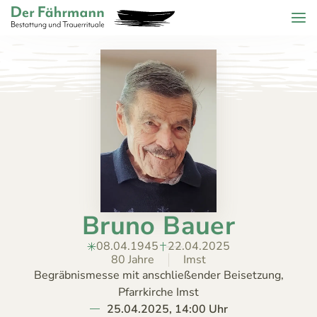
Zum Header springen (
Zum Inhalt springen (
Zum Footer springen (
zur Navigation springen (
Barrierefreiheits-Widget öffnen (
Zur Barrierefreiheitserklaerung (
Control + Option
Control + Option
Control + Option
Control + Option
Control + Option
Control + Option
+ 2)
+ 3)
+ 1)
+ 4)
+ 6)
+ 5)
Menu
Der Fährmann - Bestattung und Trauerrituale KG
ZURÜCK
HOME
TRAUERFÄLLE
Todesanzeigen
ÜBER
Bestattungskalender
UNS
Jahrestage
Bruno Bauer
ANGEBOT
KONTAKT
08.04.1945
22.04.2025
80 Jahre
Imst
Begräbnismesse mit anschließender Beisetzung,
Pfarrkirche Imst
25.04.2025, 14:00 Uhr