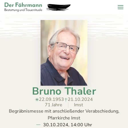
Zum Header springen (
Zum Inhalt springen (
Zum Footer springen (
zur Navigation springen (
Barrierefreiheits-Widget öffnen (
Zur Barrierefreiheitserklaerung (
Control + Option
Control + Option
Control + Option
Control + Option
Control + Option
Control + Option
+ 2)
+ 3)
+ 1)
+ 4)
+ 6)
+ 5)
Menu
Der Fährmann - Bestattung und Trauerrituale KG
ZURÜCK
HOME
TRAUERFÄLLE
Todesanzeigen
ÜBER
Bestattungskalender
UNS
Jahrestage
Bruno Thaler
ANGEBOT
KONTAKT
22.09.1953
21.10.2024
71 Jahre
Imst
Begräbnismesse mit anschließender Verabschiedung,
Pfarrkirche Imst
30.10.2024, 14:00 Uhr