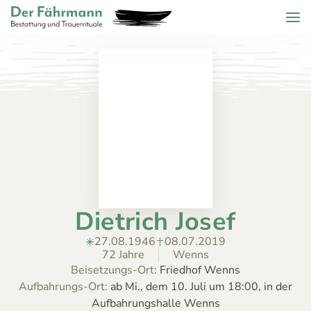
Zum Header springen (
Zum Inhalt springen (
Zum Footer springen (
zur Navigation springen (
Barrierefreiheits-Widget öffnen (
Zur Barrierefreiheitserklaerung (
Control + Option
Control + Option
Control + Option
Control + Option
Control + Option
Control + Option
+ 2)
+ 3)
+ 1)
+ 4)
+ 6)
+ 5)
Menu
Der Fährmann - Bestattung und Trauerrituale KG
ZURÜCK
HOME
TRAUERFÄLLE
Todesanzeigen
ÜBER
Bestattungskalender
UNS
Jahrestage
Dietrich Josef
ANGEBOT
KONTAKT
27.08.1946
08.07.2019
72 Jahre
Wenns
Beisetzungs-Ort:
Friedhof Wenns
Aufbahrungs-Ort:
ab Mi., dem 10. Juli um 18:00, in der
Aufbahrungshalle Wenns