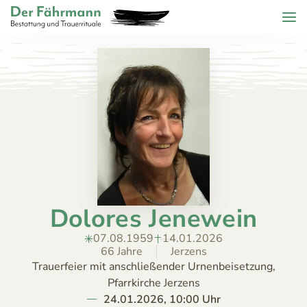
Zum Header springen (
Zum Inhalt springen (
Zum Footer springen (
zur Navigation springen (
Barrierefreiheits-Widget öffnen (
Zur Barrierefreiheitserklaerung (
Control + Option
Control + Option
Control + Option
Control + Option
Control + Option
Control + Option
+ 2)
+ 3)
+ 1)
+ 4)
+ 6)
+ 5)
Menu
Der Fährmann - Bestattung und Trauerrituale KG
ZURÜCK
HOME
TRAUERFÄLLE
Todesanzeigen
ÜBER
Bestattungskalender
UNS
Jahrestage
Dolores Jenewein
ANGEBOT
KONTAKT
07.08.1959
14.01.2026
66 Jahre
Jerzens
Trauerfeier mit anschließender Urnenbeisetzung,
Pfarrkirche Jerzens
24.01.2026, 10:00 Uhr