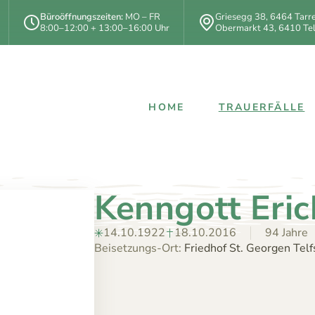
Büroöffnungszeiten:
MO – FR
Griesegg 38
,
6464
Tarr
8:00–12:00 + 13:00–16:00 Uhr
Obermarkt 43
,
6410
Tel
HOME
TRAUERFÄLLE
Kenngott Eric
14.10.1922
18.10.2016
94 Jahre
Beisetzungs-Ort:
Friedhof St. Georgen Telf