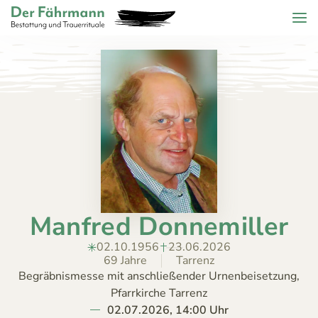
Zum Header springen (
Zum Inhalt springen (
Zum Footer springen (
zur Navigation springen (
Barrierefreiheits-Widget öffnen (
Zur Barrierefreiheitserklaerung (
Control + Option
Control + Option
Control + Option
Control + Option
Control + Option
Control + Option
+ 2)
+ 3)
+ 1)
+ 4)
+ 6)
+ 5)
Menu
Der Fährmann - Bestattung und Trauerrituale KG
ZURÜCK
HOME
TRAUERFÄLLE
Todesanzeigen
ÜBER
Bestattungskalender
UNS
Jahrestage
Manfred Donnemiller
ANGEBOT
KONTAKT
02.10.1956
23.06.2026
69 Jahre
Tarrenz
Begräbnismesse mit anschließender Urnenbeisetzung,
Pfarrkirche Tarrenz
02.07.2026, 14:00 Uhr