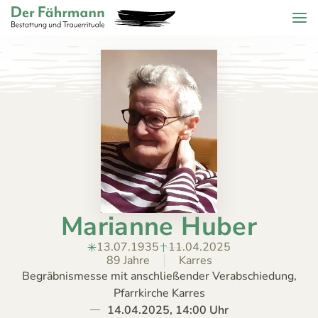
Zum Header springen (
Zum Inhalt springen (
Zum Footer springen (
zur Navigation springen (
Barrierefreiheits-Widget öffnen (
Zur Barrierefreiheitserklaerung (
Control + Option
Control + Option
Control + Option
Control + Option
Control + Option
Control + Option
+ 2)
+ 3)
+ 1)
+ 4)
+ 6)
+ 5)
Menu
Der Fährmann - Bestattung und Trauerrituale KG
ZURÜCK
HOME
TRAUERFÄLLE
Todesanzeigen
ÜBER
Bestattungskalender
UNS
Jahrestage
Marianne Huber
ANGEBOT
KONTAKT
13.07.1935
11.04.2025
89 Jahre
Karres
Begräbnismesse mit anschließender Verabschiedung,
Pfarrkirche Karres
14.04.2025, 14:00 Uhr