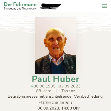
Zum Header springen (
Zum Inhalt springen (
Zum Footer springen (
zur Navigation springen (
Barrierefreiheits-Widget öffnen (
Zur Barrierefreiheitserklaerung (
Control + Option
Control + Option
Control + Option
Control + Option
Control + Option
Control + Option
+ 2)
+ 3)
+ 1)
+ 4)
+ 6)
+ 5)
Menu
Der Fährmann - Bestattung und Trauerrituale KG
ZURÜCK
HOME
TRAUERFÄLLE
Todesanzeigen
ÜBER
Bestattungskalender
UNS
Jahrestage
Paul Huber
ANGEBOT
KONTAKT
30.06.1935
03.09.2023
88 Jahre
Tarrenz
Begräbnismesse mit anschließender Verabschiedung,
Pfarrkirche Tarrenz
06.09.2023, 14:00 Uhr