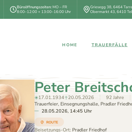
Büroöffnungszeiten:
MO – FR
Griesegg 38
,
6464
Tarr
8:00–12:00 + 13:00–16:00 Uhr
Obermarkt 43
,
6410
Tel
HOME
TRAUERFÄLLE
Peter Breitsch
17.01.1934
20.05.2026
92 Jahre
Trauerfeier, Einsegnungshalle, Pradler Friedh
28.05.2026, 14:45 Uhr
ROUTE
Beisetzungs-Ort:
Pradler Friedhof