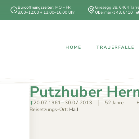
Büroöffnungszeiten:
MO – FR
Griesegg 38
,
6464
Tarr
8:00–12:00 + 13:00–16:00 Uhr
Obermarkt 43
,
6410
Tel
HOME
TRAUERFÄLLE
Putzhuber Her
20.07.1961
30.07.2013
52 Jahre
H
Beisetzungs-Ort:
Hall