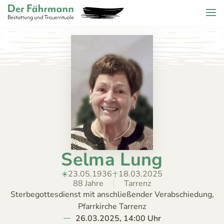
Zum Header springen (
Zum Inhalt springen (
Zum Footer springen (
zur Navigation springen (
Barrierefreiheits-Widget öffnen (
Zur Barrierefreiheitserklaerung (
Control + Option
Control + Option
Control + Option
Control + Option
Control + Option
Control + Option
+ 2)
+ 3)
+ 1)
+ 4)
+ 6)
+ 5)
Menu
Der Fährmann - Bestattung und Trauerrituale KG
ZURÜCK
HOME
TRAUERFÄLLE
Todesanzeigen
ÜBER
Bestattungskalender
UNS
Jahrestage
Selma Lung
ANGEBOT
KONTAKT
23.05.1936
18.03.2025
88 Jahre
Tarrenz
Sterbegottesdienst mit anschließender Verabschiedung,
Pfarrkirche Tarrenz
26.03.2025, 14:00 Uhr