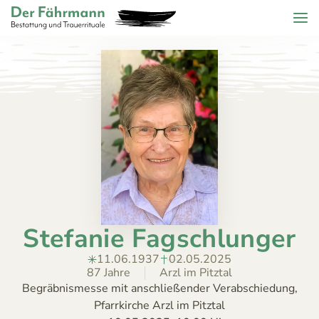
Zum Header springen (
Zum Inhalt springen (
Zum Footer springen (
zur Navigation springen (
Barrierefreiheits-Widget öffnen (
Zur Barrierefreiheitserklaerung (
Control + Option
Control + Option
Control + Option
Control + Option
Control + Option
Control + Option
+ 2)
+ 3)
+ 1)
+ 4)
+ 6)
+ 5)
Menu
Der Fährmann - Bestattung und Trauerrituale KG
ZURÜCK
HOME
TRAUERFÄLLE
Todesanzeigen
ÜBER
Bestattungskalender
UNS
Jahrestage
ANGEBOT
Stefanie Fagschlunger
KONTAKT
11.06.1937
02.05.2025
87 Jahre
Arzl im Pitztal
Begräbnismesse mit anschließender Verabschiedung,
Pfarrkirche Arzl im Pitztal