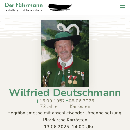
Zum Header springen (
Zum Inhalt springen (
Zum Footer springen (
zur Navigation springen (
Barrierefreiheits-Widget öffnen (
Zur Barrierefreiheitserklaerung (
Control + Option
Control + Option
Control + Option
Control + Option
Control + Option
Control + Option
+ 2)
+ 3)
+ 1)
+ 4)
+ 6)
+ 5)
Menu
Der Fährmann - Bestattung und Trauerrituale KG
ZURÜCK
HOME
TRAUERFÄLLE
Todesanzeigen
ÜBER
Bestattungskalender
UNS
Jahrestage
Wilfried Deutschmann
ANGEBOT
KONTAKT
16.09.1952
09.06.2025
72 Jahre
Karrösten
Begräbnismesse mit anschließender Urnenbeisetzung,
Pfarrkirche Karrösten
13.06.2025, 14:00 Uhr