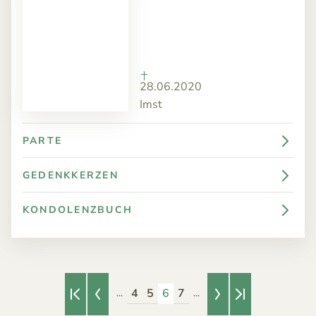
28.06.2020
Imst
PARTE
GEDENKKERZEN
KONDOLENZBUCH
4
5
6
7
...
...
Erste Seite
Vorherige Seite
Nächste Seite
Letzte Seite