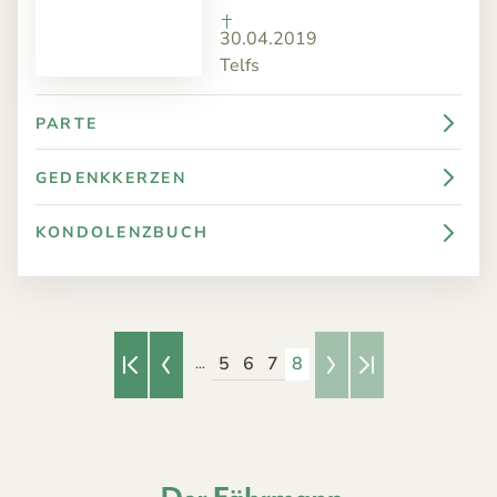
30.04.2019
Telfs
PARTE
GEDENKKERZEN
KONDOLENZBUCH
5
6
7
8
...
Erste Seite
Vorherige Seite
Nächste Seite
Letzte Seite