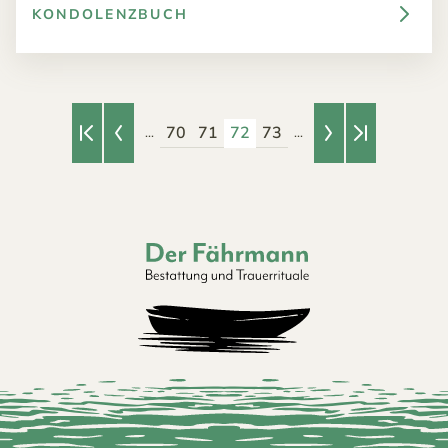
KONDOLENZBUCH
70
71
72
73
...
...
Erste Seite
Vorherige Seite
Nächste Seite
Letzte Seite
Der Fährmann - Bestattung und Trauerri