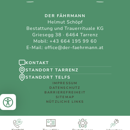
DER FÄHRMANN
Helmut Schöpf
Bestattung und Trauerrituale KG
Griesegg 38 · 6464 Tarrenz
Mobil:
+43 664 195 99 60
E-Mail:
office@der-faehrmann.at
KONTAKT
STANDORT TARRENZ
STANDORT TELFS
IMPRESSUM
DATENSCHUTZ
BARRIEREFREIHEIT
SITEMAP
NÜTZLICHE LINKS
Büroöffnungszeiten:
MO – FR
8:00–12:00 + 13:00–16:00 Uhr