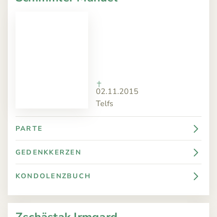
TRAUERFÄLLE
Todesanzeigen
ÜBER
Bestattungskalender
UNS
Jahrestage
ANGEBOT
KONTAKT
02.11.2015
Telfs
PARTE
GEDENKKERZEN
KONDOLENZBUCH
Zschästak Irmgard