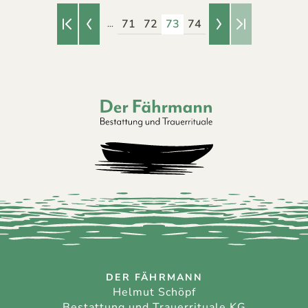
71
72
73
74
...
Erste Seite
Vorherige Seite
Nächste Seite
Letzte Seite
Der Fährmann - Bestattung und Trauerri
DER FÄHRMANN
Helmut Schöpf
Bestattung und Trauerrituale KG