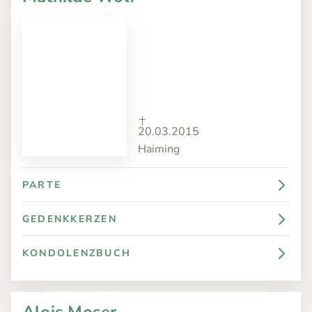
TRAUERFÄLLE
Todesanzeigen
ÜBER
Bestattungskalender
UNS
Jahrestage
ANGEBOT
KONTAKT
20.03.2015
Haiming
PARTE
GEDENKKERZEN
KONDOLENZBUCH
Alois Moser