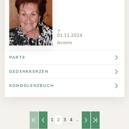
01.11.2024
Jerzens
PARTE
GEDENKKERZEN
KONDOLENZBUCH
1
2
3
4
...
Erste Seite
Vorherige Seite
Nächste Seite
Letzte Seite